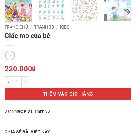
TRANG CHỦ
/
TRANH 3D
/
KIDS
Giấc mơ của bé
220.000
₫
Giấc mơ của bé số lượng
THÊM VÀO GIỎ HÀNG
Danh mục:
KIDs
,
Tranh 3D
CHIA SẺ BÀI VIẾT NÀY: