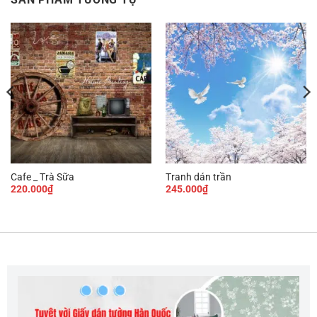
Cafe _ Trà Sữa
Tranh dán trần
220.000
₫
245.000
₫