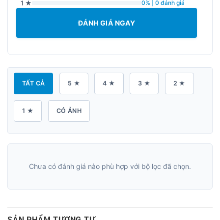
1 ★
0% | 0 đánh giá
ĐÁNH GIÁ NGAY
TẤT CẢ
5 ★
4 ★
3 ★
2 ★
1 ★
CÓ ẢNH
Chưa có đánh giá nào phù hợp với bộ lọc đã chọn.
SẢN PHẨM TƯƠNG TỰ